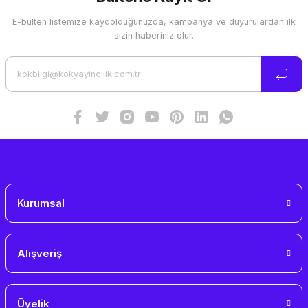
E-bülten listemize kaydolduğunuzda, kampanya ve duyurulardan ilk
Ürün resmi kalitesiz, bozuk veya görüntülenemiyor.
sizin haberiniz olur.
Ürün açıklamasında eksik bilgiler bulunuyor.
Ürün bilgilerinde hatalar bulunuyor.
Ürün fiyatı diğer sitelerden daha pahalı.
Bu ürüne benzer farklı alternatifler olmalı.
Gönder
Kurumsal
Alışveriş
Üyelik