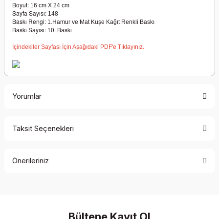
Boyut:
16 cm X 24 cm
Sayfa Sayısı:
148
Baskı Rengi:
1.Hamur ve Mat Kuşe Kağıt Renkli Baskı
Baskı Sayısı: 10. Baskı
İçindekiler Sayfası İçin Aşağıdaki PDF'e Tıklayınız.
Yorumlar
Taksit Seçenekleri
Bu ürüne ilk yorumu siz yapın!
Önerileriniz
Yorum Yaz
Bu ürünün fiyat bilgisi, resim, ürün açıklamalarında ve diğer
konularda yetersiz gördüğünüz noktaları öneri formunu
kullanarak tarafımıza iletebilirsiniz.
Görüş ve önerileriniz için teşekkür ederiz.
Bültene Kayıt Ol