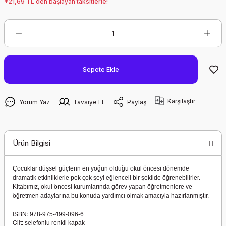
*21,69 TL den başlayan taksitlerle!
Sepete Ekle
Karşılaştır
Yorum Yaz
Tavsiye Et
Paylaş
Ürün Bilgisi
Çocuklar düşsel güçlerin en yoğun olduğu okul öncesi dönemde
dramatik etkinliklerle pek çok şeyi eğlenceli bir şekilde öğrenebilirler.
Kitabımız, okul öncesi kurumlarında görev yapan öğretmenlere ve
öğretmen adaylarına bu konuda yardımcı olmak amacıyla hazırlanmıştır.
ISBN:
978-975-499-096-6
Cilt:
selefonlu renkli kapak