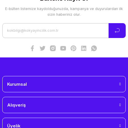
E-bülten listemize kaydolduğunuzda, kampanya ve duyurulardan ilk
Ürün resmi kalitesiz, bozuk veya görüntülenemiyor.
sizin haberiniz olur.
Ürün açıklamasında eksik bilgiler bulunuyor.
Ürün bilgilerinde hatalar bulunuyor.
Ürün fiyatı diğer sitelerden daha pahalı.
Bu ürüne benzer farklı alternatifler olmalı.
Gönder
Kurumsal
Alışveriş
Üyelik