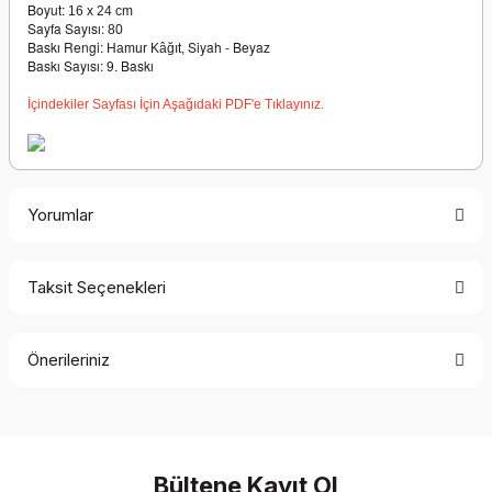
Boyut:
16 x 24 cm
Sayfa Sayısı:
80
Baskı Rengi:
Siyah - Beyaz
Hamur Kâğıt,
Baskı Sayısı: 9. Baskı
İçindekiler Sayfası İçin Aşağıdaki PDF'e Tıklayınız.
Yorumlar
Taksit Seçenekleri
Bu ürüne ilk yorumu siz yapın!
Önerileriniz
Yorum Yaz
Bu ürünün fiyat bilgisi, resim, ürün açıklamalarında ve diğer
konularda yetersiz gördüğünüz noktaları öneri formunu
kullanarak tarafımıza iletebilirsiniz.
Görüş ve önerileriniz için teşekkür ederiz.
Bültene Kayıt Ol