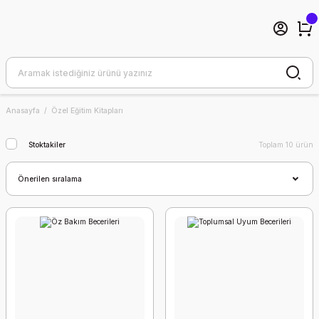
Anasayfa
Özel Eğitim Kitapları
Stoktakiler
Toplam 10 ürün