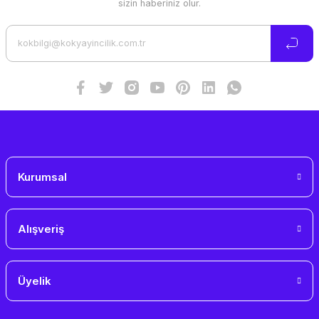
sizin haberiniz olur.
Ürün açıklamasında eksik bilgiler bulunuyor.
Ürün bilgilerinde hatalar bulunuyor.
Ürün fiyatı diğer sitelerden daha pahalı.
Bu ürüne benzer farklı alternatifler olmalı.
Gönder
Kurumsal
Alışveriş
Üyelik