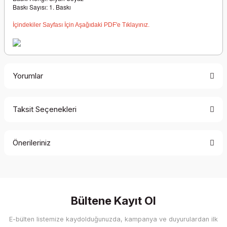
Baskı Sayısı: 1. Baskı
İçindekiler Sayfası İçin Aşağıdaki PDF'e Tıklayınız.
Yorumlar
Taksit Seçenekleri
Bu ürüne ilk yorumu siz yapın!
Önerileriniz
Yorum Yaz
Bu ürünün fiyat bilgisi, resim, ürün açıklamalarında ve diğer
konularda yetersiz gördüğünüz noktaları öneri formunu
kullanarak tarafımıza iletebilirsiniz.
Görüş ve önerileriniz için teşekkür ederiz.
Bültene Kayıt Ol
E-bülten listemize kaydolduğunuzda, kampanya ve duyurulardan ilk
Ürün resmi kalitesiz, bozuk veya görüntülenemiyor.