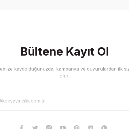
Yorum Yaz
Bültene Kayıt Ol
stemize kaydolduğunuzda, kampanya ve duyurulardan ilk siz
Gönder
olur.