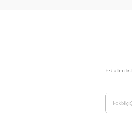
Ürün açıklamasında eksik bilgiler bulunuyor.
Ürün bilgilerinde hatalar bulunuyor.
Ürün fiyatı diğer sitelerden daha pahalı.
Bu ürüne benzer farklı alternatifler olmalı.
E-bülten li