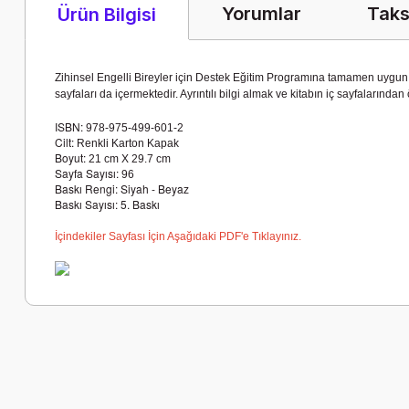
Yorumlar
Taks
Ürün Bilgisi
Zihinsel Engelli Bireyler için Destek Eğitim Programına tamamen uygun ola
sayfaları da içermektedir. Ayrıntılı bilgi almak ve kitabın iç sayfalarında
ISBN:
978-975-499-601-2
Cilt:
Renkli Karton Kapak
Boyut:
21 cm X 29.7 cm
Sayfa Sayısı:
96
Baskı Rengi: Siyah - Beyaz
Baskı Sayısı: 5. Baskı
İçindekiler Sayfası İçin Aşağıdaki PDF'e Tıklayınız.
Bu ürünün fiyat bilgisi, resim, ürün açıklamalarında ve diğer k
Görüş ve önerileriniz için teşekkür ederiz.
Ürün resmi kalitesiz, bozuk veya görüntülenemiyor.