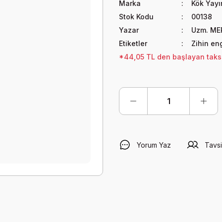
Marka
Kök Yayın
Stok Kodu
00138
Yazar
Uzm. ME
Etiketler
Zihin eng
*44,05 TL den başlayan taksit
Yorum Yaz
Tavsi