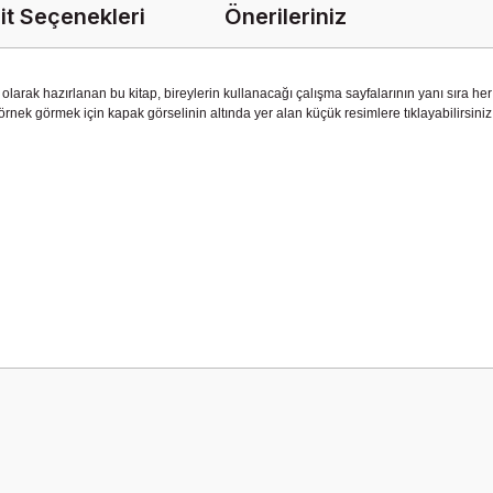
it Seçenekleri
Önerileriniz
rak hazırlanan bu kitap, bireylerin kullanacağı çalışma sayfalarının yanı sıra her b
n örnek görmek için kapak görselinin altında yer alan küçük resimlere tıklayabilirsiniz
onularda yetersiz gördüğünüz noktaları öneri formunu kullanarak tarafımız
Bu ürüne ilk yorumu siz yapın!