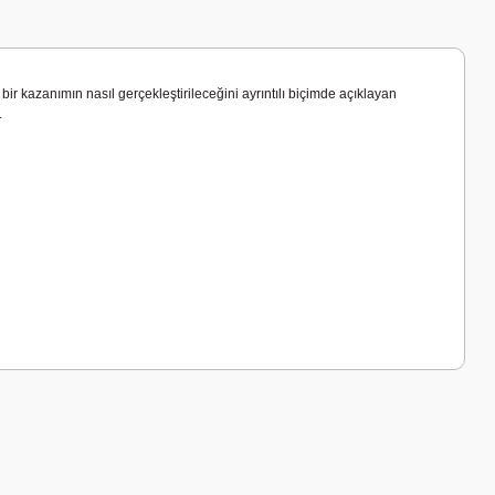
ir kazanımın nasıl gerçekleştirileceğini ayrıntılı biçimde açıklayan
.
a iletebilirsiniz.