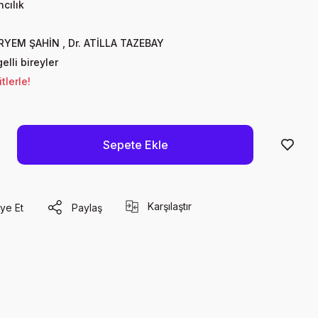
cılık
RYEM ŞAHİN
,
Dr. ATİLLA TAZEBAY
elli bireyler
lerle!
Sepete Ekle
Karşılaştır
ye Et
Paylaş