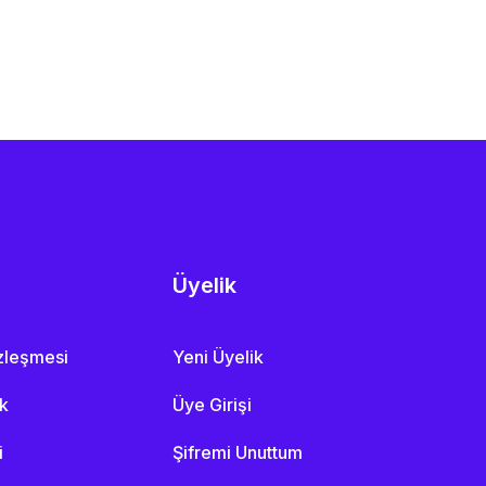
Üyelik
özleşmesi
Yeni Üyelik
ik
Üye Girişi
i
Şifremi Unuttum