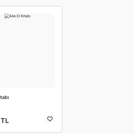
itabı
 TL