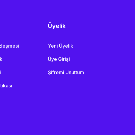
Üyelik
özleşmesi
Yeni Üyelik
ik
Üye Girişi
i
Şifremi Unuttum
itikası