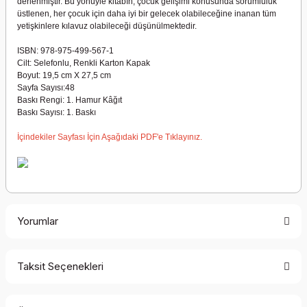
derlenmiştir. Bu yönüyle kitabın, çocuk gelişimi konusunda sorumluluk
üstlenen, her çocuk için daha iyi bir gelecek olabileceğine inanan tüm
yetişkinlere kılavuz olabileceği düşünülmektedir.
ISBN: 978-975-499-567-1
Cilt: Selefonlu, Renkli Karton Kapak
Boyut: 19,5 cm X 27,5 cm
Sayfa Sayısı:48
Baskı Rengi: 1. Hamur Kâğıt
Baskı Sayısı: 1. Baskı
İçindekiler Sayfası İçin Aşağıdaki PDF'e Tıklayınız.
Yorumlar
Taksit Seçenekleri
Bu ürüne ilk yorumu siz yapın!