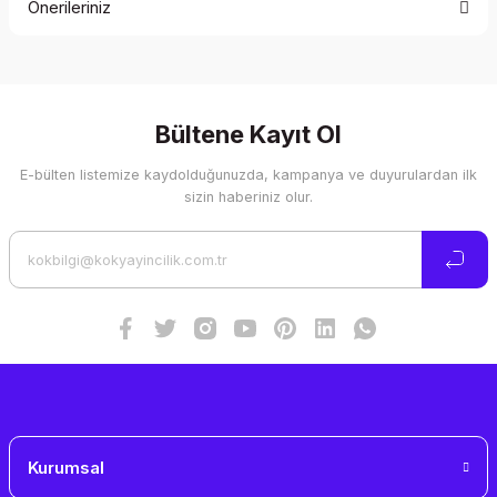
Önerileriniz
Yorum Yaz
Bu ürünün fiyat bilgisi, resim, ürün açıklamalarında ve diğer
konularda yetersiz gördüğünüz noktaları öneri formunu
kullanarak tarafımıza iletebilirsiniz.
Görüş ve önerileriniz için teşekkür ederiz.
Bültene Kayıt Ol
E-bülten listemize kaydolduğunuzda, kampanya ve duyurulardan ilk
Ürün resmi kalitesiz, bozuk veya görüntülenemiyor.
sizin haberiniz olur.
Ürün açıklamasında eksik bilgiler bulunuyor.
Ürün bilgilerinde hatalar bulunuyor.
Ürün fiyatı diğer sitelerden daha pahalı.
Bu ürüne benzer farklı alternatifler olmalı.
Gönder
Kurumsal