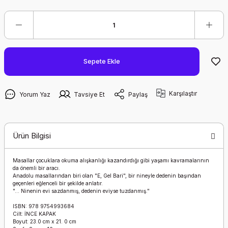
Sepete Ekle
Karşılaştır
Yorum Yaz
Tavsiye Et
Paylaş
Ürün Bilgisi
Masallar çocuklara okuma alışkanlığı kazandırdığı gibi yaşamı kavramalarının
da önemli bir aracı.
Anadolu masallarından biri olan "E, Gel Bari", bir nineyle dedenin başından
geçenleri eğlenceli bir şekilde anlatır.
"... Ninenin evi sazdanmış, dedenin eviyse tuzdanmış."
ISBN: 978 9754993684
Cilt: İNCE KAPAK
Boyut: 23.0 cm x 21. 0 cm