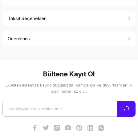
Taksit Seçenekleri
Bu ürüne ilk yorumu siz yapın!
Önerileriniz
Yorum Yaz
Bu ürünün fiyat bilgisi, resim, ürün açıklamalarında ve diğer
konularda yetersiz gördüğünüz noktaları öneri formunu
kullanarak tarafımıza iletebilirsiniz.
Görüş ve önerileriniz için teşekkür ederiz.
Bültene Kayıt Ol
E-bülten listemize kaydolduğunuzda, kampanya ve duyurulardan ilk
Ürün resmi kalitesiz, bozuk veya görüntülenemiyor.
sizin haberiniz olur.
Ürün açıklamasında eksik bilgiler bulunuyor.
Ürün bilgilerinde hatalar bulunuyor.
Ürün fiyatı diğer sitelerden daha pahalı.
Bu ürüne benzer farklı alternatifler olmalı.