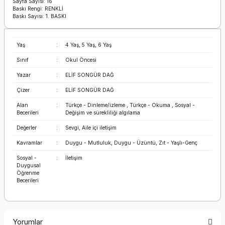
Sayfa Sayısı: 16
Baskı Rengi: RENKLİ
Baskı Sayısı: 1. BASKI
Yaş
:
4 Yaş, 5 Yaş, 6 Yaş
Sınıf
:
Okul Öncesi
Yazar
:
ELİF SONGÜR DAĞ
Çizer
:
ELİF SONGÜR DAĞ
Alan
:
Türkçe - Dinleme/izleme , Türkçe - Okuma , Sosyal -
Becerileri
Değişim ve sürekliliği algılama
Değerler
:
Sevgi, Aile içi iletişim
Kavramlar
:
Duygu - Mutluluk, Duygu - Üzüntü, Zıt - Yaşlı-Genç
Sosyal -
:
İletişim
Duygusal
Öğrenme
Becerileri
Yorumlar