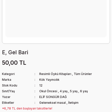
E, Gel Bari
50,00 TL
Kategori
Resimli Öykü Kitapları
,
Tüm Ürünler
Marka
Kök Yayıncılık
Stok Kodu
12
Sınıf/Yaş
Okul Öncesi
,
4 yaş
,
5 yaş
,
6 yaş
Yazar
ELİF SONGÜR DAĞ
Etiketler
Geleneksel masal
,
İletişim
*6,78 TL den başlayan taksitlerle!