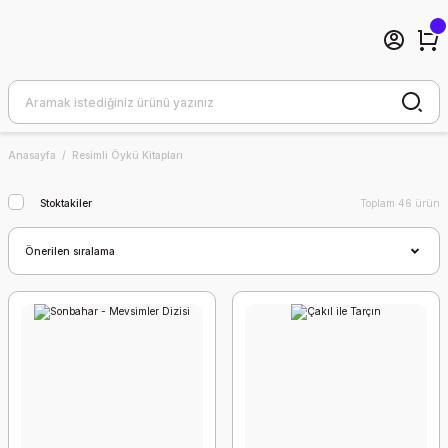
Anasayfa
Resimli Öykü Kitapları
Stoktakiler
Toplam 46 ürün