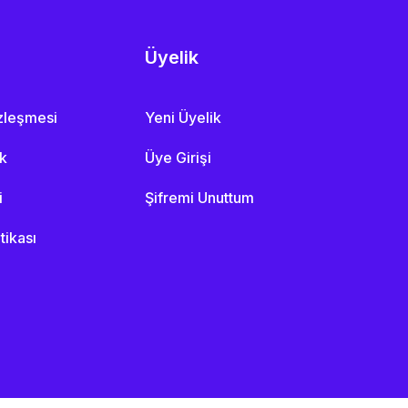
Üyelik
özleşmesi
Yeni Üyelik
ik
Üye Girişi
i
Şifremi Unuttum
itikası