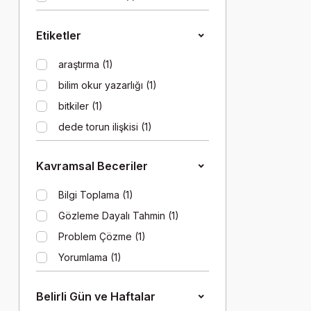
Etiketler
araştırma (1)
bilim okur yazarlığı (1)
bitkiler (1)
dede torun ilişkisi (1)
Derinlemesine Düşünme (1)
Kavramsal Beceriler
Dezavantajlı gruplar (1)
doğa (1)
Bilgi Toplama (1)
doğa olayları (1)
Gözleme Dayalı Tahmin (1)
hobi (1)
Problem Çözme (1)
keşif (1)
Yorumlama (1)
Belirli Gün ve Haftalar