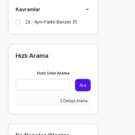
(1)
Kavramlar
Sosyal - Sosyal katılım (1)
Sosyal - Zamanı algılama ve
Zıt - Aynı-Farklı-Benzer (1)
kronolojik düşünme (1)
Türkçe - Dinleme/izleme (1)
Türkçe - Okuma (1)
Hızlı Arama
Hızlı Ürün Arama
Ara
Detaylı Arama