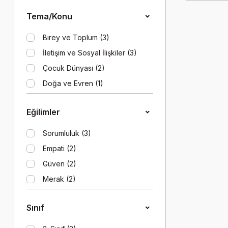
11 Yaş (1)
Tema/Konu
12 Yaş (1)
13 Yaş (1)
Birey ve Toplum (3)
14 Yaş (1)
İletişim ve Sosyal İlişkiler (3)
5 Yaş (1)
Çocuk Dünyası (2)
6 Yaş (1)
Doğa ve Evren (1)
Hak ve Özgürlükler (1)
Eğilimler
Sorumluluk (3)
Empati (2)
Güven (2)
Merak (2)
Azim ve Kararlılık (1)
Sınıf
Bağımsızlık (1)
Eleştirel Bakma (1)