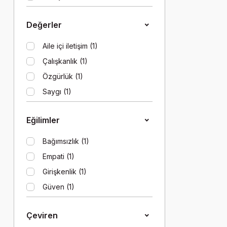
Değerler
Aile içi iletişim (1)
Çalışkanlık (1)
Özgürlük (1)
Saygı (1)
Sevgi (1)
Eğilimler
Sorumluluk (1)
Bağımsızlık (1)
Empati (1)
Girişkenlik (1)
Güven (1)
Kendine Güvenme (Öz Güven)
(1)
Çeviren
Kendine İnanma (Öz Yeterlilik)