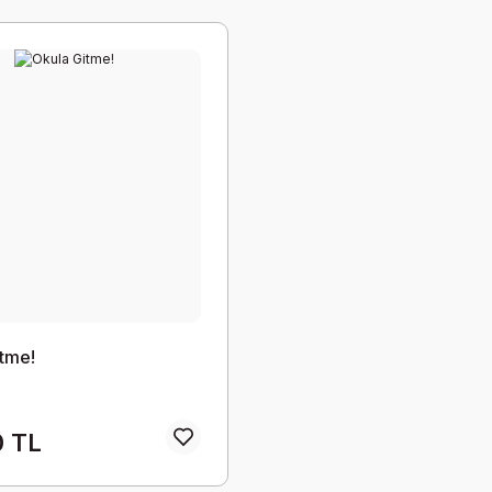
tme!
0 TL