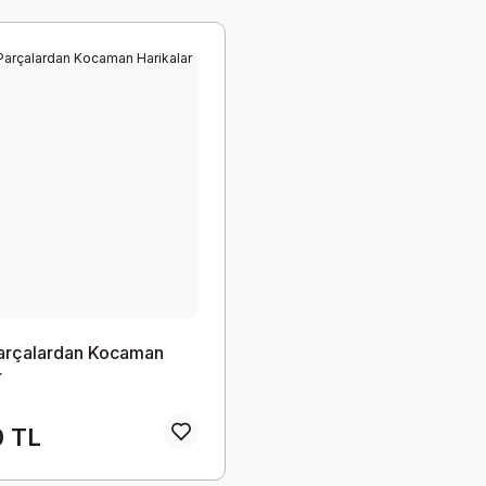
arçalardan Kocaman
r
0 TL