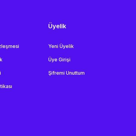
Üyelik
özleşmesi
Yeni Üyelik
ik
Üye Girişi
i
Şifremi Unuttum
itikası