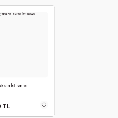
kran İstismarı
0 TL