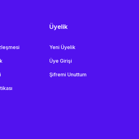
Üyelik
özleşmesi
Yeni Üyelik
ik
Üye Girişi
i
Şifremi Unuttum
itikası