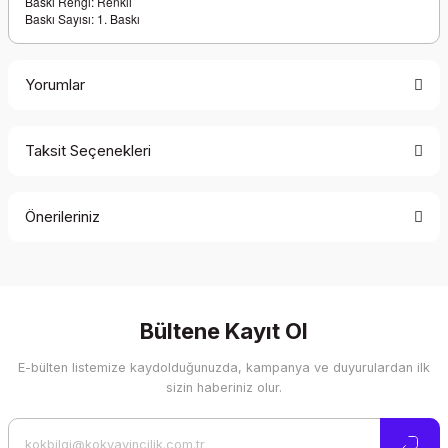
Baskı Rengi: Renkli
Baskı Sayısı: 1. Baskı
Yorumlar
Taksit Seçenekleri
Bu ürüne ilk yorumu siz yapın!
Önerileriniz
Yorum Yaz
Bu ürünün fiyat bilgisi, resim, ürün açıklamalarında ve diğer
konularda yetersiz gördüğünüz noktaları öneri formunu
kullanarak tarafımıza iletebilirsiniz.
Görüş ve önerileriniz için teşekkür ederiz.
Bültene Kayıt Ol
E-bülten listemize kaydolduğunuzda, kampanya ve duyurulardan ilk
Ürün resmi kalitesiz, bozuk veya görüntülenemiyor.
sizin haberiniz olur.
Ürün açıklamasında eksik bilgiler bulunuyor.
Ürün bilgilerinde hatalar bulunuyor.