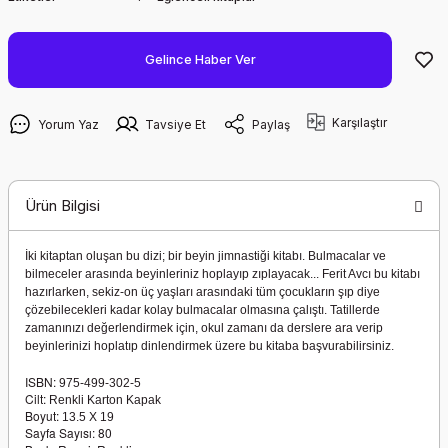
Gelince Haber Ver
Karşılaştır
Yorum Yaz
Tavsiye Et
Paylaş
Ürün Bilgisi
İki kitaptan oluşan bu dizi; bir beyin jimnastiği kitabı. Bulmacalar ve
bilmeceler arasında beyinleriniz hoplayıp zıplayacak... Ferit Avcı bu kitabı
hazırlarken, sekiz-on üç yaşları arasındaki tüm çocukların şıp diye
çözebilecekleri kadar kolay bulmacalar olmasına çalıştı. Tatillerde
zamanınızı değerlendirmek için, okul zamanı da derslere ara verip
beyinlerinizi hoplatıp dinlendirmek üzere bu kitaba başvurabilirsiniz.
ISBN:
975-499-302-5
Cilt:
Renkli Karton Kapak
Boyut:
13.5 X 19
Sayfa Sayısı: 80