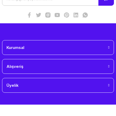
Ürün fiyatı diğer sitelerden daha pahalı.
Bu ürüne benzer farklı alternatifler olmalı.
Gönder
Kurumsal
Alışveriş
Üyelik