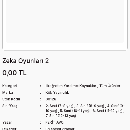
Zeka Oyunları 2
0,00 TL
Kategori
İlköğretim Yardımcı Kaynaklar
,
Tüm Ürünler
Marka
Kök Yayıncılık
Stok Kodu
00128
Sınıf/Yaş
2. Sınıf (7-8 yaş)
,
3. Sınıf (8-9 yaş)
,
4. Sınıf (9-
10 yaş)
,
5. Sınıf (10-11 yaş)
,
6. Sınıf (11-12 yaş)
,
7. Sınıf (12-13 yaş)
Yazar
FERİT AVCI
Etiketler
Eğlenceli kitaplar