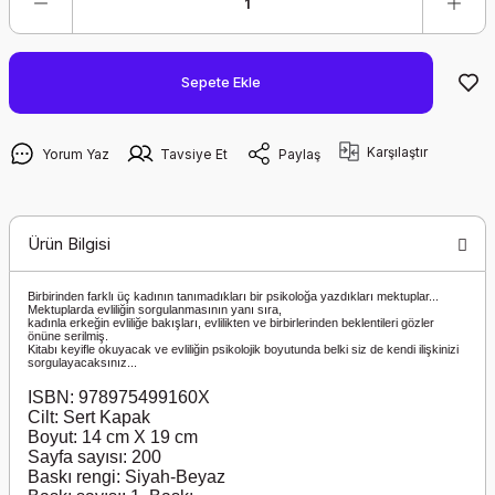
Sepete Ekle
Karşılaştır
Yorum Yaz
Tavsiye Et
Paylaş
Ürün Bilgisi
Birbirinden farklı üç kadının tanımadıkları bir psikoloğa yazdıkları mektuplar...
Mektuplarda evliliğin sorgulanmasının yanı sıra,
kadınla erkeğin evliliğe bakışları, evlilikten ve birbirlerinden beklentileri gözler
önüne serilmiş.
Kitabı keyifle okuyacak ve evliliğin psikolojik boyutunda belki siz de kendi ilişkinizi
sorgulayacaksınız...
ISBN: 978975499160X
Cilt: Sert Kapak
Boyut: 14 cm X 19 cm
Sayfa sayısı: 200
Baskı rengi: Siyah-Beyaz