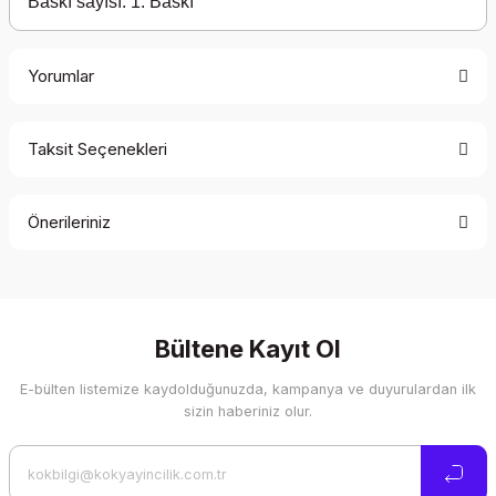
Baskı sayısı: 1. Baskı
Yorumlar
Taksit Seçenekleri
Bu ürüne ilk yorumu siz yapın!
Önerileriniz
Yorum Yaz
Bu ürünün fiyat bilgisi, resim, ürün açıklamalarında ve diğer
konularda yetersiz gördüğünüz noktaları öneri formunu
kullanarak tarafımıza iletebilirsiniz.
Görüş ve önerileriniz için teşekkür ederiz.
Bültene Kayıt Ol
E-bülten listemize kaydolduğunuzda, kampanya ve duyurulardan ilk
Ürün resmi kalitesiz, bozuk veya görüntülenemiyor.
sizin haberiniz olur.
Ürün açıklamasında eksik bilgiler bulunuyor.
Ürün bilgilerinde hatalar bulunuyor.
Ürün fiyatı diğer sitelerden daha pahalı.