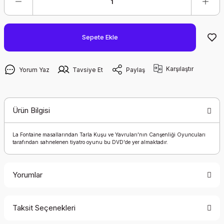
Sepete Ekle
Karşılaştır
Yorum Yaz
Tavsiye Et
Paylaş
Ürün Bilgisi
La Fontaine masallarından Tarla Kuşu ve Yavruları'nın Canşenliği Oyuncuları
tarafından sahnelenen tiyatro oyunu bu DVD'de yer almaktadır.
Yorumlar
Taksit Seçenekleri
Bu ürüne ilk yorumu siz yapın!