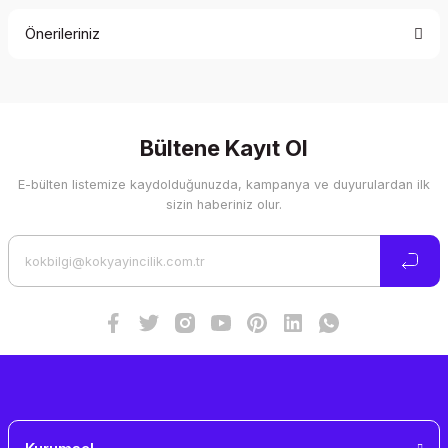
Önerileriniz
Yorum Yaz
Bu ürünün fiyat bilgisi, resim, ürün açıklamalarında ve diğer
konularda yetersiz gördüğünüz noktaları öneri formunu
kullanarak tarafımıza iletebilirsiniz.
Görüş ve önerileriniz için teşekkür ederiz.
Bültene Kayıt Ol
E-bülten listemize kaydolduğunuzda, kampanya ve duyurulardan ilk
Ürün resmi kalitesiz, bozuk veya görüntülenemiyor.
sizin haberiniz olur.
Ürün açıklamasında eksik bilgiler bulunuyor.
Ürün bilgilerinde hatalar bulunuyor.
Ürün fiyatı diğer sitelerden daha pahalı.
Bu ürüne benzer farklı alternatifler olmalı.
Gönder