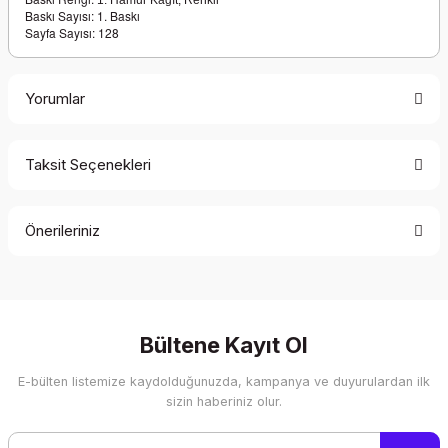
1. Hamur Kağıt, Renkil
Baskı Sayısı: 1. Baskı
Sayfa Sayısı: 128
Yorumlar
Taksit Seçenekleri
Bu ürüne ilk yorumu siz yapın!
Önerileriniz
Yorum Yaz
Bu ürünün fiyat bilgisi, resim, ürün açıklamalarında ve diğer
konularda yetersiz gördüğünüz noktaları öneri formunu
kullanarak tarafımıza iletebilirsiniz.
Görüş ve önerileriniz için teşekkür ederiz.
Bültene Kayıt Ol
E-bülten listemize kaydolduğunuzda, kampanya ve duyurulardan ilk
Ürün resmi kalitesiz, bozuk veya görüntülenemiyor.
sizin haberiniz olur.
Ürün açıklamasında eksik bilgiler bulunuyor.
Ürün bilgilerinde hatalar bulunuyor.