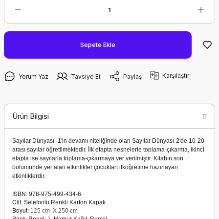
Sepete Ekle
Karşılaştır
Yorum Yaz
Tavsiye Et
Paylaş
Ürün Bilgisi
Sayılar Dünyası -1'in devamı niteliğinde olan Sayılar Dünyası-2'de 10-20
arası sayılar öğretilmektedir. İlk etapta nesnelerle toplama-çıkarma, ikinci
etapta ise sayılarla toplama-çıkarmaya yer verilmiştir. Kitabın son
bölümünde yer alan etkinlikler çocukları ilköğretime hazırlayan
etkinliklerdir.
ISBN:
978-975-499-434-6
Cilt:
Selefonlu Renkli Karton Kapak
Boyut:
125 cm X 250 cm
Baskı Rengi: