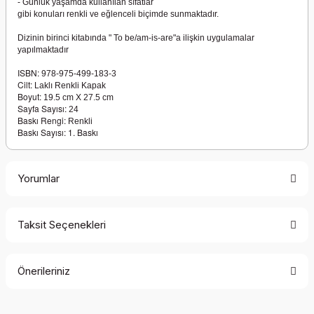
- Günlük yaşamda kullanılan sıfatlar
gibi konuları renkli ve eğlenceli biçimde sunmaktadır.
Dizinin birinci kitabında " To be/am-is-are"a ilişkin uygulamalar
yapılmaktadır
ISBN:
978-975-499-183-3
Cilt:
Laklı Renkli Kapak
Boyut:
19.5 cm X 27.5 cm
Sayfa Sayısı:
24
Baskı Rengi:
Renkli
Baskı Sayısı: 1. Baskı
Yorumlar
Taksit Seçenekleri
Bu ürüne ilk yorumu siz yapın!
Önerileriniz
Yorum Yaz
Bu ürünün fiyat bilgisi, resim, ürün açıklamalarında ve diğer