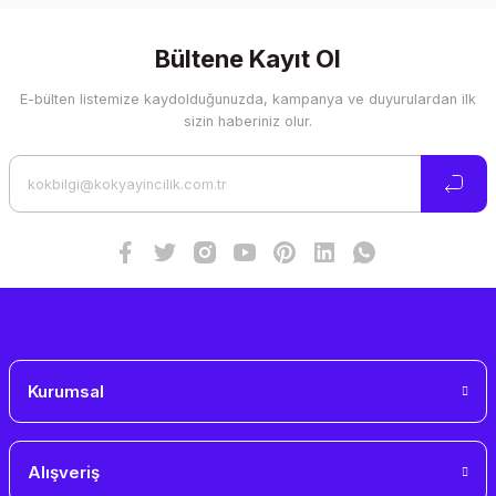
konularda yetersiz gördüğünüz noktaları öneri formunu
kullanarak tarafımıza iletebilirsiniz.
Görüş ve önerileriniz için teşekkür ederiz.
Bültene Kayıt Ol
E-bülten listemize kaydolduğunuzda, kampanya ve duyurulardan ilk
Ürün resmi kalitesiz, bozuk veya görüntülenemiyor.
sizin haberiniz olur.
Ürün açıklamasında eksik bilgiler bulunuyor.
Ürün bilgilerinde hatalar bulunuyor.
Ürün fiyatı diğer sitelerden daha pahalı.
Bu ürüne benzer farklı alternatifler olmalı.
Gönder
Kurumsal
Alışveriş