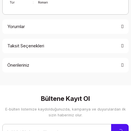
Tür
:
Roman
Yorumlar
Taksit Seçenekleri
Bu ürüne ilk yorumu siz yapın!
Önerileriniz
Yorum Yaz
Bu ürünün fiyat bilgisi, resim, ürün açıklamalarında ve diğer
konularda yetersiz gördüğünüz noktaları öneri formunu
kullanarak tarafımıza iletebilirsiniz.
Görüş ve önerileriniz için teşekkür ederiz.
Bültene Kayıt Ol
E-bülten listemize kaydolduğunuzda, kampanya ve duyurulardan ilk
Ürün resmi kalitesiz, bozuk veya görüntülenemiyor.
sizin haberiniz olur.
Ürün açıklamasında eksik bilgiler bulunuyor.
Ürün bilgilerinde hatalar bulunuyor.