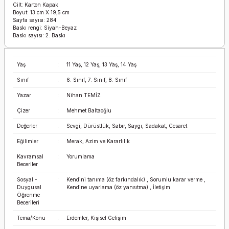
Cilt: Karton Kapak
Boyut: 13 cm X 19,5 cm
Sayfa sayısı: 284
Baskı rengi: Siyah-Beyaz
Baskı sayısı: 2. Baskı
Yaş
:
11 Yaş, 12 Yaş, 13 Yaş, 14 Yaş
Sınıf
:
6. Sınıf, 7. Sınıf, 8. Sınıf
Yazar
:
Nihan TEMİZ
Çizer
:
Mehmet Baltaoğlu
Değerler
:
Sevgi, Dürüstlük, Sabır, Saygı, Sadakat, Cesaret
Eğilimler
:
Merak, Azim ve Kararlılık
Kavramsal
:
Yorumlama
Beceriler
Sosyal -
:
Kendini tanıma (öz farkındalık) , Sorumlu karar verme ,
Duygusal
Kendine uyarlama (öz yansıtma) , İletişim
Öğrenme
Becerileri
Tema/Konu
:
Erdemler, Kişisel Gelişim