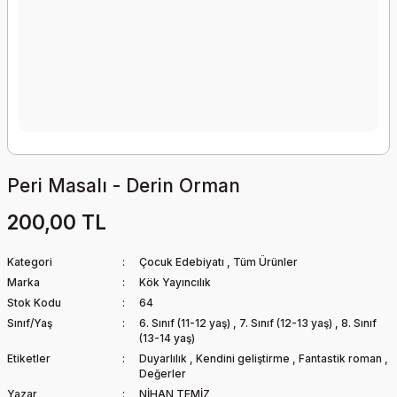
Peri Masalı - Derin Orman
200,00 TL
Kategori
Çocuk Edebiyatı
,
Tüm Ürünler
Marka
Kök Yayıncılık
Stok Kodu
64
Sınıf/Yaş
6. Sınıf (11-12 yaş)
,
7. Sınıf (12-13 yaş)
,
8. Sınıf
(13-14 yaş)
Etiketler
Duyarlılık
,
Kendini geliştirme
,
Fantastik roman
,
Değerler
Yazar
NİHAN TEMİZ