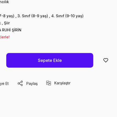
cılık
(7-8 yaş)
,
3. Sınıf (8-9 yaş)
,
4. Sınıf (9-10 yaş)
k
,
Şiir
 RUHİ ŞİRİN
lerle!
Sepete Ekle
Karşılaştır
ye Et
Paylaş