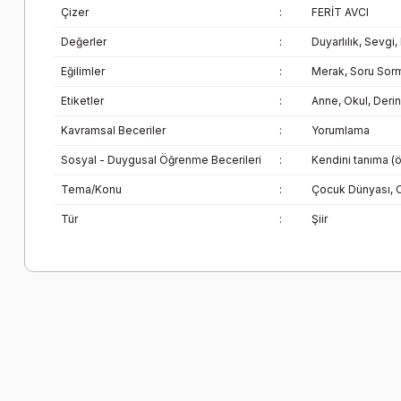
Çizer
:
FERİT AVCI
Değerler
:
Duyarlılık, Sevgi
Eğilimler
:
Merak, Soru Sor
Etiketler
:
Anne, Okul, Der
Kavramsal Beceriler
:
Yorumlama
Sosyal - Duygusal Öğrenme Becerileri
:
Kendini tanıma (ö
Tema/Konu
:
Çocuk Dünyası, Oy
Tür
:
Şiir
Bu ürünün fiyat bilgisi, resim, ürün açıklamalarında ve diğer k
Görüş ve önerileriniz için teşekkür ederiz.
Ürün resmi kalitesiz, bozuk veya görüntülenemiyor.
Ürün açıklamasında eksik bilgiler bulunuyor.