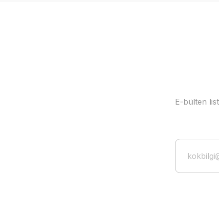
Ürün bilgilerinde hatalar bulunuyor.
Ürün fiyatı diğer sitelerden daha pahalı.
Bu ürüne benzer farklı alternatifler olmalı.
E-bülten li