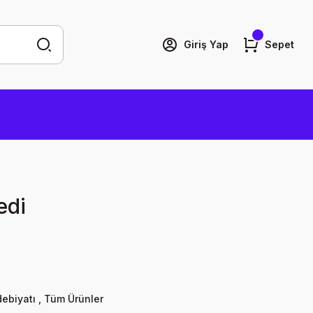
Giriş Yap
Sepet
edi
ebiyatı
,
Tüm Ürünler