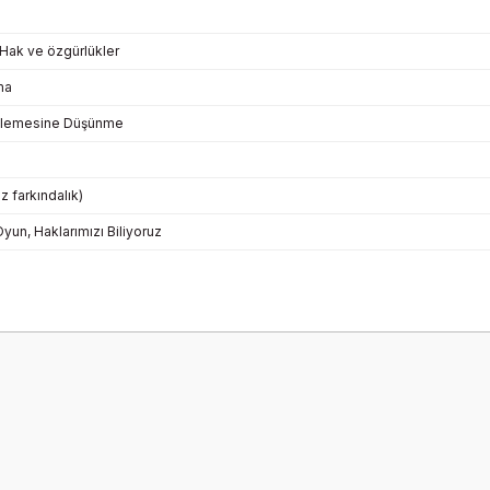
, Hak ve özgürlükler
ma
inlemesine Düşünme
z farkındalık)
un, Haklarımızı Biliyoruz
onularda yetersiz gördüğünüz noktaları öneri formunu kullanarak tarafımız
Bu ürüne ilk yorumu siz yapın!
Yorum Yaz