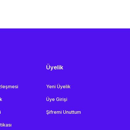
Üyelik
özleşmesi
Yeni Üyelik
ik
Üye Girişi
i
Şifremi Unuttum
itikası