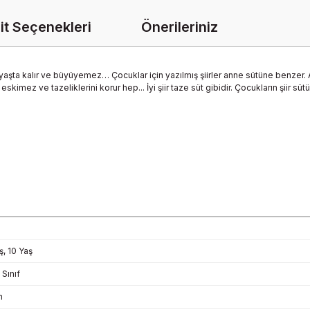
it Seçenekleri
Önerileriniz
 yaşta kalır ve büyüyemez… Çocuklar için yazılmış şiirler anne sütüne benzer.
 eskimez ve tazeliklerini korur hep... İyi şiir taze süt gibidir. Çocukların şiir
ş, 10 Yaş
. Sınıf
n