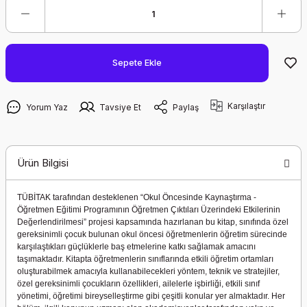
Sepete Ekle
Karşılaştır
Yorum Yaz
Tavsiye Et
Paylaş
Ürün Bilgisi
TÜBİTAK tarafından desteklenen “Okul Öncesinde Kaynaştırma -
Öğretmen Eğitimi Programının Öğretmen Çıktıları Üzerindeki Etkilerinin
Değerlendirilmesi” projesi kapsamında hazırlanan bu kitap,
sınıfında özel
gereksinimli çocuk bulunan okul öncesi öğretmenlerin öğretim sürecinde
karşılaştıkları güçlüklerle baş etmelerine katkı sağlamak amacını
taşımaktadır. Kitapta ö
ğretmenlerin sınıflarında etkili öğretim ortamları
oluşturabilmek amacıyla kullanabilecekleri yöntem, teknik ve stratejiler,
özel gereksinimli çocukların özellikleri, ailelerle işbirliği, etkili sınıf
yönetimi, öğretimi bireyselleştirme gibi çeşitli konular yer almaktadır. Her