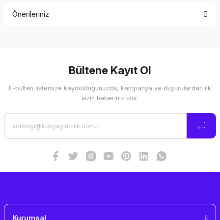
Önerileriniz
Yorum Yaz
Bu ürünün fiyat bilgisi, resim, ürün açıklamalarında ve diğer
konularda yetersiz gördüğünüz noktaları öneri formunu
kullanarak tarafımıza iletebilirsiniz.
Görüş ve önerileriniz için teşekkür ederiz.
Bültene Kayıt Ol
E-bülten listemize kaydolduğunuzda, kampanya ve duyurulardan ilk
Ürün resmi kalitesiz, bozuk veya görüntülenemiyor.
sizin haberiniz olur.
Ürün açıklamasında eksik bilgiler bulunuyor.
Ürün bilgilerinde hatalar bulunuyor.
Ürün fiyatı diğer sitelerden daha pahalı.
Bu ürüne benzer farklı alternatifler olmalı.
Gönder
Kurumsal