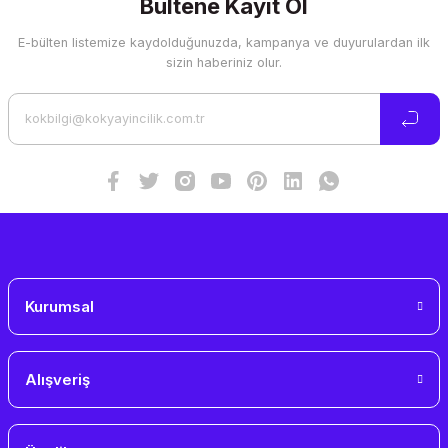
Bültene Kayıt Ol
E-bülten listemize kaydolduğunuzda, kampanya ve duyurulardan ilk
Ürün resmi kalitesiz, bozuk veya görüntülenemiyor.
sizin haberiniz olur.
Ürün açıklamasında eksik bilgiler bulunuyor.
Ürün bilgilerinde hatalar bulunuyor.
Ürün fiyatı diğer sitelerden daha pahalı.
Bu ürüne benzer farklı alternatifler olmalı.
Gönder
Kurumsal
Alışveriş