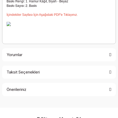
Baskı Rengi:
Siyah - Beyaz
1. Hamur Kãğıt,
Baskı Sayısı: 2. Baskı
İçindekiler Sayfası İçin Aşağıdaki PDF'e Tıklayınız.
Yorumlar
Taksit Seçenekleri
Bu ürüne ilk yorumu siz yapın!
Önerileriniz
Yorum Yaz
Bu ürünün fiyat bilgisi, resim, ürün açıklamalarında ve diğer
konularda yetersiz gördüğünüz noktaları öneri formunu
kullanarak tarafımıza iletebilirsiniz.
Görüş ve önerileriniz için teşekkür ederiz.