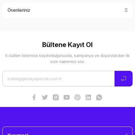
Önerileriniz
Yorum Yaz
Bu ürünün fiyat bilgisi, resim, ürün açıklamalarında ve diğer
konularda yetersiz gördüğünüz noktaları öneri formunu
kullanarak tarafımıza iletebilirsiniz.
Görüş ve önerileriniz için teşekkür ederiz.
Bültene Kayıt Ol
E-bülten listemize kaydolduğunuzda, kampanya ve duyurulardan ilk
Ürün resmi kalitesiz, bozuk veya görüntülenemiyor.
sizin haberiniz olur.
Ürün açıklamasında eksik bilgiler bulunuyor.
Ürün bilgilerinde hatalar bulunuyor.
Ürün fiyatı diğer sitelerden daha pahalı.
Bu ürüne benzer farklı alternatifler olmalı.
Gönder