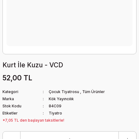
Kurt İle Kuzu - VCD
52,00 TL
Kategori
Çocuk Tiyatrosu
,
Tüm Ürünler
Marka
Kök Yayıncılık
Stok Kodu
84C09
Etiketler
Tiyatro
*7,05 TL den başlayan taksitlerle!