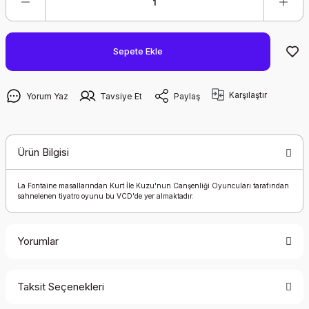
Sepete Ekle
Karşılaştır
Yorum Yaz
Tavsiye Et
Paylaş
Ürün Bilgisi
La Fontaine masallarından Kurt İle Kuzu'nun Canşenliği Oyuncuları tarafından
sahnelenen tiyatro oyunu bu VCD'de yer almaktadır.
Yorumlar
Taksit Seçenekleri
Bu ürüne ilk yorumu siz yapın!