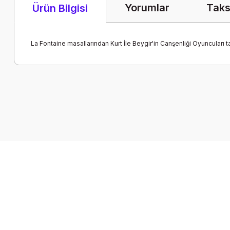
Yorumlar
Taks
Ürün Bilgisi
La Fontaine masallarından Kurt İle Beygir'in Canşenliği Oyuncuları
Bu ürünün fiyat bilgisi, resim, ürün açıklamalarında ve diğer k
Görüş ve önerileriniz için teşekkür ederiz.
Ürün resmi kalitesiz, bozuk veya görüntülenemiyor.
Ürün açıklamasında eksik bilgiler bulunuyor.
Ürün bilgilerinde hatalar bulunuyor.
Ürün fiyatı diğer sitelerden daha pahalı.
Bu ürüne benzer farklı alternatifler olmalı.