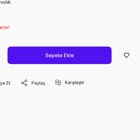
cılık
erle!
Sepete Ekle
Karşılaştır
ye Et
Paylaş