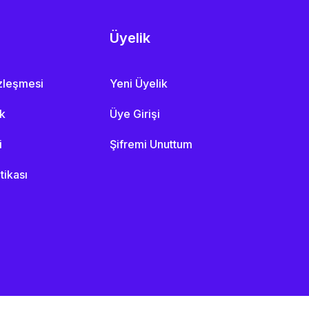
Üyelik
özleşmesi
Yeni Üyelik
ik
Üye Girişi
i
Şifremi Unuttum
itikası