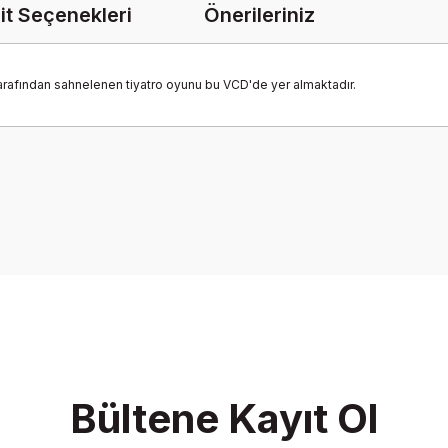
it Seçenekleri
Önerileriniz
 tarafından sahnelenen tiyatro oyunu bu VCD'de yer almaktadır.
onularda yetersiz gördüğünüz noktaları öneri formunu kullanarak tarafımız
Bu ürüne ilk yorumu siz yapın!
Yorum Yaz
Bültene Kayıt Ol