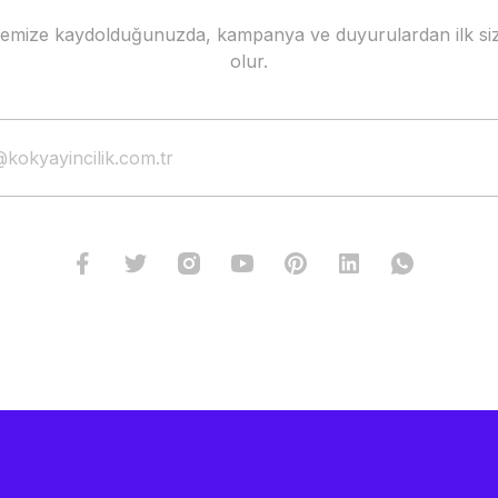
stemize kaydolduğunuzda, kampanya ve duyurulardan ilk siz
Gönder
olur.