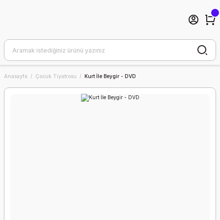
Anasayfa
Çocuk Tiyatrosu
Kurt İle Beygir - DVD