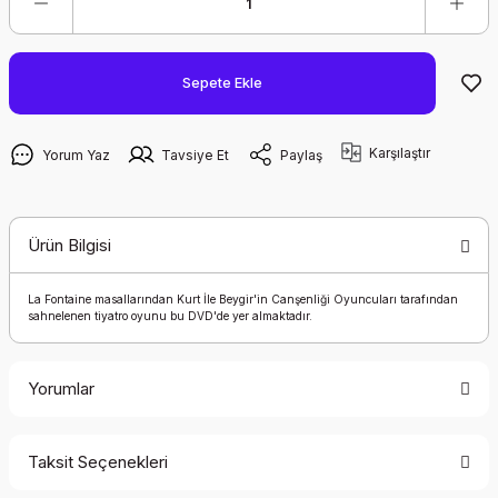
Sepete Ekle
Karşılaştır
Yorum Yaz
Tavsiye Et
Paylaş
Ürün Bilgisi
La Fontaine masallarından Kurt İle Beygir'in Canşenliği Oyuncuları tarafından
sahnelenen tiyatro oyunu bu DVD'de yer almaktadır.
Yorumlar
Taksit Seçenekleri
Bu ürüne ilk yorumu siz yapın!