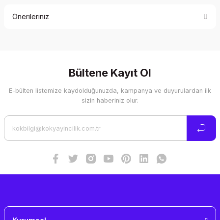
Önerileriniz
Yorum Yaz
Bu ürünün fiyat bilgisi, resim, ürün açıklamalarında ve diğer
konularda yetersiz gördüğünüz noktaları öneri formunu
kullanarak tarafımıza iletebilirsiniz.
Görüş ve önerileriniz için teşekkür ederiz.
Bültene Kayıt Ol
E-bülten listemize kaydolduğunuzda, kampanya ve duyurulardan ilk
Ürün resmi kalitesiz, bozuk veya görüntülenemiyor.
sizin haberiniz olur.
Ürün açıklamasında eksik bilgiler bulunuyor.
Ürün bilgilerinde hatalar bulunuyor.
Ürün fiyatı diğer sitelerden daha pahalı.
Bu ürüne benzer farklı alternatifler olmalı.
Gönder