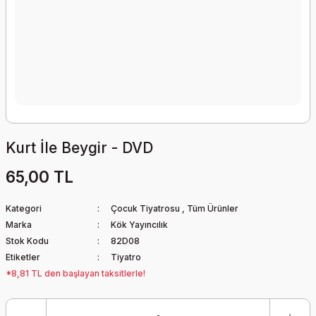
Kurt İle Beygir - DVD
65,00 TL
Kategori
Çocuk Tiyatrosu
,
Tüm Ürünler
Marka
Kök Yayıncılık
Stok Kodu
82D08
Etiketler
Tiyatro
*8,81 TL den başlayan taksitlerle!