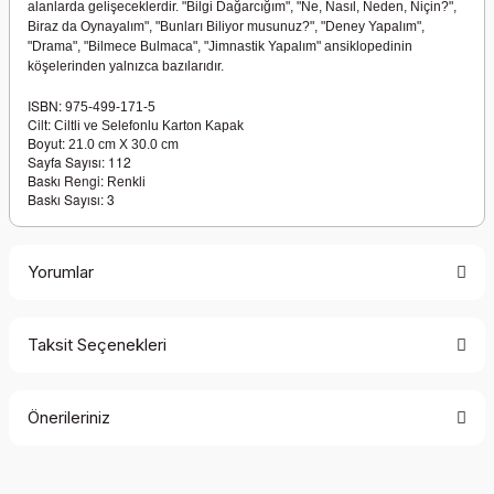
alanlarda gelişeceklerdir. "Bilgi Dağarcığım", "Ne, Nasıl, Neden, Niçin?",
Biraz da Oynayalım", "Bunları Biliyor musunuz?", "Deney Yapalım",
"Drama", "Bilmece Bulmaca", "Jimnastik Yapalım" ansiklopedinin
köşelerinden yalnızca bazılarıdır.
ISBN:
975-499-171-5
Cilt:
Ciltli ve Selefonlu Karton Kapak
Boyut:
21.0 cm X 30.0 cm
Sayfa Sayısı: 112
Baskı Rengi:
Renkli
Baskı Sayısı: 3
Yorumlar
Taksit Seçenekleri
Bu ürüne ilk yorumu siz yapın!
Önerileriniz
Yorum Yaz
Bu ürünün fiyat bilgisi, resim, ürün açıklamalarında ve diğer