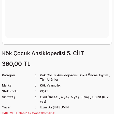
Kök Çocuk Ansiklopedisi 5. CİLT
360,00 TL
Kategori
Kök Çocuk Ansiklopedisi
,
Okul Öncesi Eğitim
,
Tüm Ürünler
Marka
Kök Yayıncılık
Stok Kodu
KÇA5
Sınıf/Yaş
Okul Öncesi
,
4 yaş
,
5 yaş
,
6 yaş
,
1. Sınıf (6-7
yaş)
Yazar
Uzm. AYŞİN BUMİN
*48,79 TL den başlayan taksitlerle!