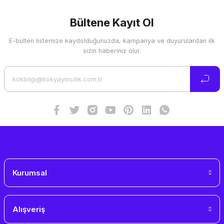
konularda yetersiz gördüğünüz noktaları öneri formunu
kullanarak tarafımıza iletebilirsiniz.
Görüş ve önerileriniz için teşekkür ederiz.
Bültene Kayıt Ol
E-bülten listemize kaydolduğunuzda, kampanya ve duyurulardan ilk
Ürün resmi kalitesiz, bozuk veya görüntülenemiyor.
sizin haberiniz olur.
Ürün açıklamasında eksik bilgiler bulunuyor.
Ürün bilgilerinde hatalar bulunuyor.
Ürün fiyatı diğer sitelerden daha pahalı.
Bu ürüne benzer farklı alternatifler olmalı.
Gönder
Kurumsal
Alışveriş