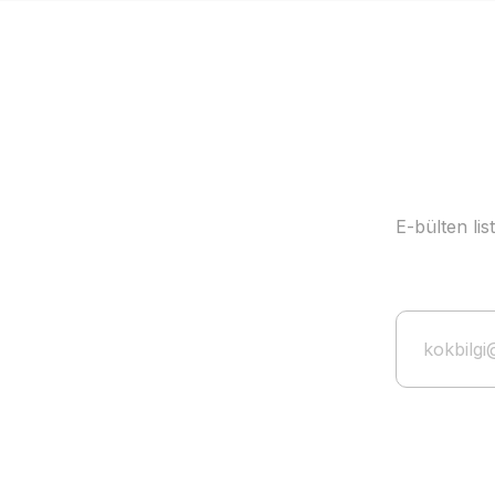
Ürün bilgilerinde hatalar bulunuyor.
Ürün fiyatı diğer sitelerden daha pahalı.
Bu ürüne benzer farklı alternatifler olmalı.
E-bülten li