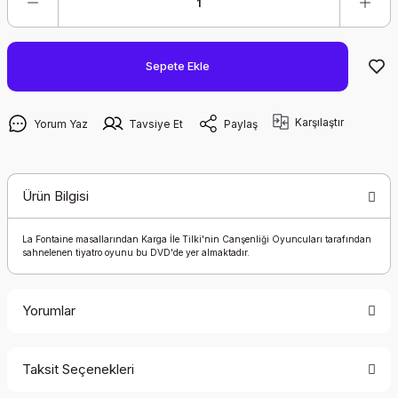
Sepete Ekle
Karşılaştır
Yorum Yaz
Tavsiye Et
Paylaş
Ürün Bilgisi
La Fontaine masallarından Karga İle Tilki'nin Canşenliği Oyuncuları tarafından
sahnelenen tiyatro oyunu bu DVD'de yer almaktadır.
Yorumlar
Taksit Seçenekleri
Bu ürüne ilk yorumu siz yapın!