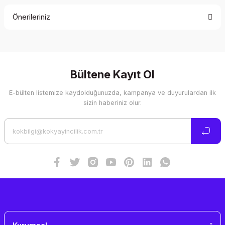
Önerileriniz
Yorum Yaz
Bu ürünün fiyat bilgisi, resim, ürün açıklamalarında ve diğer
konularda yetersiz gördüğünüz noktaları öneri formunu
kullanarak tarafımıza iletebilirsiniz.
Görüş ve önerileriniz için teşekkür ederiz.
Bültene Kayıt Ol
E-bülten listemize kaydolduğunuzda, kampanya ve duyurulardan ilk
Ürün resmi kalitesiz, bozuk veya görüntülenemiyor.
sizin haberiniz olur.
Ürün açıklamasında eksik bilgiler bulunuyor.
Ürün bilgilerinde hatalar bulunuyor.
Ürün fiyatı diğer sitelerden daha pahalı.
Bu ürüne benzer farklı alternatifler olmalı.
Gönder