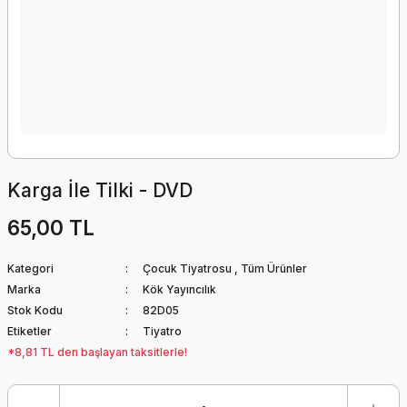
Karga İle Tilki - DVD
65,00 TL
Kategori
Çocuk Tiyatrosu
,
Tüm Ürünler
Marka
Kök Yayıncılık
Stok Kodu
82D05
Etiketler
Tiyatro
*8,81 TL den başlayan taksitlerle!