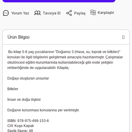
Karşılaştır
Yorum Yaz
Tavsiye Et
Paylaş
Ürün Bilgisi
Bu kitap 5-6 yaş çocuklarının "Doğamız 3 (Hava, su, toprak ve bitkiler)"
konuları ile ilgili bilgilerini geliştirmek amacıyla hazırlanmıştır. Çalışmalar
okulöncesi eğitim kurumlarında kullanılabileceği gibi evde yetişkin
rehberliğinde de uygulanabilir. Kitapta;
Doğayı oluşturan unsurlar
Bitkiler
İnsan ve doğa ilişkisi
Doğanın korunması konularına yer verilmiştir.
ISBN:
978-975-499-153-6
Cilt:
Kuşe Kapak
Sayfa Sayısı:
48