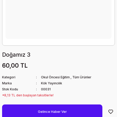
Doğamız 3
60,00 TL
Kategori
Okul Öncesi Eğitim
,
Tüm Ürünler
Marka
Kök Yayıncılık
Stok Kodu
00031
*8,13 TL den başlayan taksitlerle!
Gelince Haber Ver