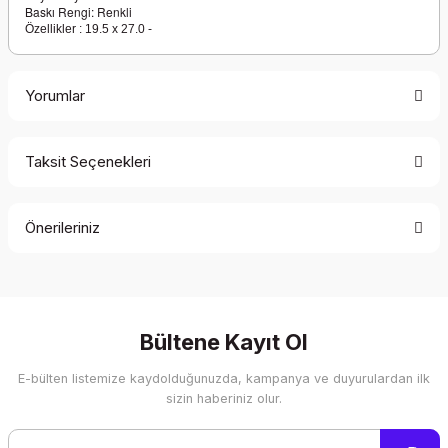
Baskı Rengi: Renkli
Özellikler : 19.5 x 27.0 -
Yorumlar
Taksit Seçenekleri
Bu ürüne ilk yorumu siz yapın!
Önerileriniz
Yorum Yaz
Bu ürünün fiyat bilgisi, resim, ürün açıklamalarında ve diğer
konularda yetersiz gördüğünüz noktaları öneri formunu
kullanarak tarafımıza iletebilirsiniz.
Görüş ve önerileriniz için teşekkür ederiz.
Bültene Kayıt Ol
E-bülten listemize kaydolduğunuzda, kampanya ve duyurulardan ilk
Ürün resmi kalitesiz, bozuk veya görüntülenemiyor.
sizin haberiniz olur.
Ürün açıklamasında eksik bilgiler bulunuyor.
Ürün bilgilerinde hatalar bulunuyor.