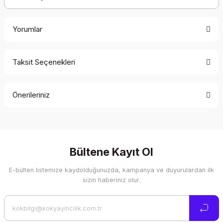
Yorumlar
Taksit Seçenekleri
Bu ürüne ilk yorumu siz yapın!
Önerileriniz
Yorum Yaz
Bu ürünün fiyat bilgisi, resim, ürün açıklamalarında ve diğer
konularda yetersiz gördüğünüz noktaları öneri formunu
kullanarak tarafımıza iletebilirsiniz.
Görüş ve önerileriniz için teşekkür ederiz.
Bültene Kayıt Ol
E-bülten listemize kaydolduğunuzda, kampanya ve duyurulardan ilk
Ürün resmi kalitesiz, bozuk veya görüntülenemiyor.
sizin haberiniz olur.
Ürün açıklamasında eksik bilgiler bulunuyor.
Ürün bilgilerinde hatalar bulunuyor.
Ürün fiyatı diğer sitelerden daha pahalı.