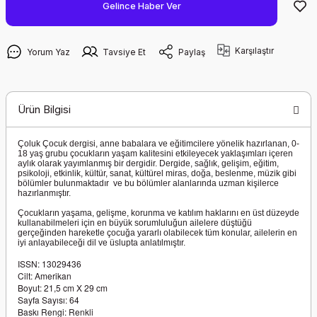
Gelince Haber Ver
Karşılaştır
Yorum Yaz
Tavsiye Et
Paylaş
Ürün Bilgisi
Çoluk Çocuk dergisi, anne babalara ve eğitimcilere yönelik hazırlanan, 0-
18 yaş grubu çocukların yaşam kalitesini etkileyecek yaklaşımları içeren
aylık olarak yayımlanmış bir dergidir. Dergide, sağlık, gelişim, eğitim,
psikoloji, etkinlik, kültür, sanat, kültürel miras, doğa, beslenme, müzik gibi
bölümler bulunmaktadır ve bu bölümler alanlarında uzman kişilerce
hazırlanmıştır.
Çocukların yaşama, gelişme, korunma ve katılım haklarını en üst düzeyde
kullanabilmeleri için en büyük sorumluluğun ailelere düştüğü
gerçeğinden hareketle çocuğa yararlı olabilecek tüm konular, ailelerin en
iyi anlayabileceği dil ve üslupta anlatılmıştır.
ISSN: 13029436
Cilt: Amerikan
Boyut: 21,5 cm X 29 cm
Sayfa Sayısı: 64
Baskı Rengi: Renkli