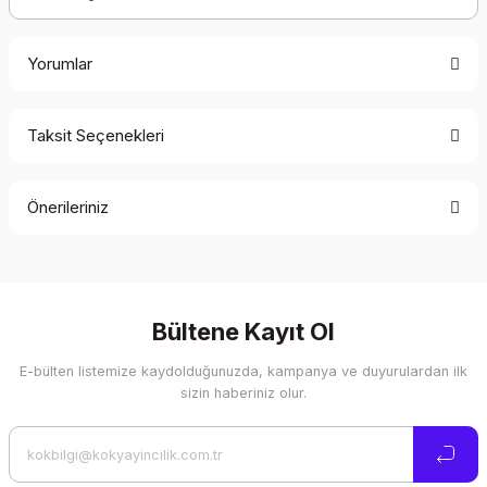
Yorumlar
Taksit Seçenekleri
Bu ürüne ilk yorumu siz yapın!
Önerileriniz
Yorum Yaz
Bu ürünün fiyat bilgisi, resim, ürün açıklamalarında ve diğer
konularda yetersiz gördüğünüz noktaları öneri formunu
kullanarak tarafımıza iletebilirsiniz.
Görüş ve önerileriniz için teşekkür ederiz.
Bültene Kayıt Ol
E-bülten listemize kaydolduğunuzda, kampanya ve duyurulardan ilk
Ürün resmi kalitesiz, bozuk veya görüntülenemiyor.
sizin haberiniz olur.
Ürün açıklamasında eksik bilgiler bulunuyor.
Ürün bilgilerinde hatalar bulunuyor.
Ürün fiyatı diğer sitelerden daha pahalı.