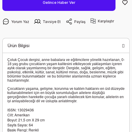
Gelince Haber Ver
Karşılaştır
Yorum Yaz
Tavsiye Et
Paylaş
Ürün Bilgisi
Çoluk Çocuk dergisi, anne babalara ve eğitimcilere yönelik hazırlanan, 0-
18 yaş grubu çocukların yaşam kalitesini etkileyecek yaklaşımları içeren
aylık olarak yayımlanmış bir dergidir. Dergide, sağlık, gelişim, eğitim,
psikoloji, etkinlik, kültür, sanat, kültürel miras, doğa, beslenme, müzik gibi
bölümler bulunmaktadır ve bu bölümler alanlarında uzman kişilerce
hazırlanmıştır.
Çocukların yaşama, gelişme, korunma ve katılım haklarını en üst düzeyde
kullanabilmeleri için en büyük sorumluluğun ailelere düştüğü
gerçeğinden hareketle çocuğa yararlı olabilecek tüm konular, ailelerin en
iyi anlayabileceği dil ve üslupta anlatılmıştır.
ISSN: 13029436
Cilt: Amerikan
Boyut: 21,5 cm X 29 cm
Sayfa Sayısı: 64
Baskı Rengi: Renkli