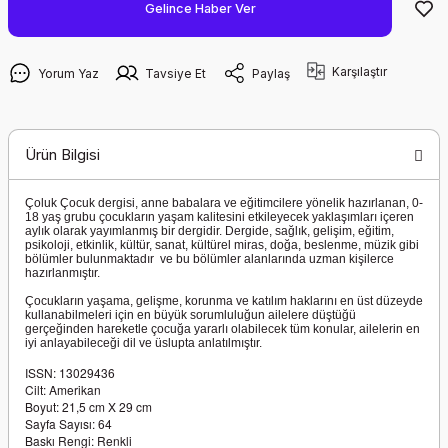
Gelince Haber Ver
Karşılaştır
Yorum Yaz
Tavsiye Et
Paylaş
Ürün Bilgisi
Çoluk Çocuk dergisi, anne babalara ve eğitimcilere yönelik hazırlanan, 0-
18 yaş grubu çocukların yaşam kalitesini etkileyecek yaklaşımları içeren
aylık olarak yayımlanmış bir dergidir. Dergide, sağlık, gelişim, eğitim,
psikoloji, etkinlik, kültür, sanat, kültürel miras, doğa, beslenme, müzik gibi
bölümler bulunmaktadır ve bu bölümler alanlarında uzman kişilerce
hazırlanmıştır.
Çocukların yaşama, gelişme, korunma ve katılım haklarını en üst düzeyde
kullanabilmeleri için en büyük sorumluluğun ailelere düştüğü
gerçeğinden hareketle çocuğa yararlı olabilecek tüm konular, ailelerin en
iyi anlayabileceği dil ve üslupta anlatılmıştır.
ISSN: 13029436
Cilt: Amerikan
Boyut: 21,5 cm X 29 cm
Sayfa Sayısı: 64
Baskı Rengi: Renkli