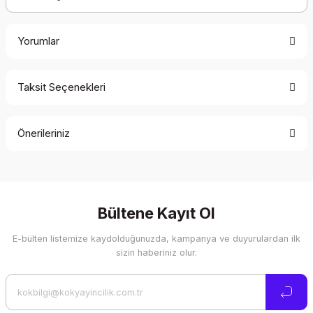
Yorumlar
Taksit Seçenekleri
Bu ürüne ilk yorumu siz yapın!
Önerileriniz
Yorum Yaz
Bu ürünün fiyat bilgisi, resim, ürün açıklamalarında ve diğer
konularda yetersiz gördüğünüz noktaları öneri formunu
kullanarak tarafımıza iletebilirsiniz.
Görüş ve önerileriniz için teşekkür ederiz.
Bültene Kayıt Ol
E-bülten listemize kaydolduğunuzda, kampanya ve duyurulardan ilk
Ürün resmi kalitesiz, bozuk veya görüntülenemiyor.
sizin haberiniz olur.
Ürün açıklamasında eksik bilgiler bulunuyor.
Ürün bilgilerinde hatalar bulunuyor.
Ürün fiyatı diğer sitelerden daha pahalı.