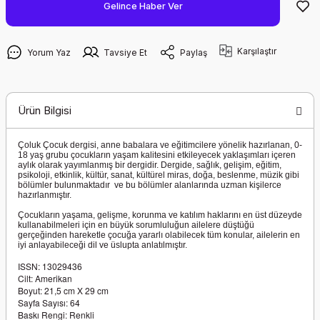
Gelince Haber Ver
Karşılaştır
Yorum Yaz
Tavsiye Et
Paylaş
Ürün Bilgisi
Çoluk Çocuk dergisi, anne babalara ve eğitimcilere yönelik hazırlanan, 0-
18 yaş grubu çocukların yaşam kalitesini etkileyecek yaklaşımları içeren
aylık olarak yayımlanmış bir dergidir. Dergide, sağlık, gelişim, eğitim,
psikoloji, etkinlik, kültür, sanat, kültürel miras, doğa, beslenme, müzik gibi
bölümler bulunmaktadır ve bu bölümler alanlarında uzman kişilerce
hazırlanmıştır.
Çocukların yaşama, gelişme, korunma ve katılım haklarını en üst düzeyde
kullanabilmeleri için en büyük sorumluluğun ailelere düştüğü
gerçeğinden hareketle çocuğa yararlı olabilecek tüm konular, ailelerin en
iyi anlayabileceği dil ve üslupta anlatılmıştır.
ISSN: 13029436
Cilt: Amerikan
Boyut: 21,5 cm X 29 cm
Sayfa Sayısı: 64
Baskı Rengi: Renkli