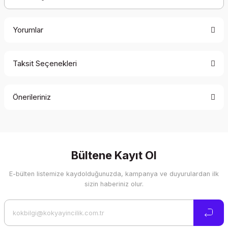
Yorumlar
Taksit Seçenekleri
Bu ürüne ilk yorumu siz yapın!
Önerileriniz
Yorum Yaz
Bu ürünün fiyat bilgisi, resim, ürün açıklamalarında ve diğer
konularda yetersiz gördüğünüz noktaları öneri formunu
kullanarak tarafımıza iletebilirsiniz.
Görüş ve önerileriniz için teşekkür ederiz.
Bültene Kayıt Ol
E-bülten listemize kaydolduğunuzda, kampanya ve duyurulardan ilk
Ürün resmi kalitesiz, bozuk veya görüntülenemiyor.
sizin haberiniz olur.
Ürün açıklamasında eksik bilgiler bulunuyor.
Ürün bilgilerinde hatalar bulunuyor.
Ürün fiyatı diğer sitelerden daha pahalı.