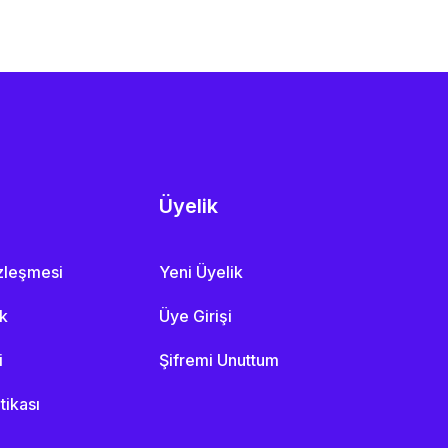
Üyelik
özleşmesi
Yeni Üyelik
ik
Üye Girişi
i
Şifremi Unuttum
itikası