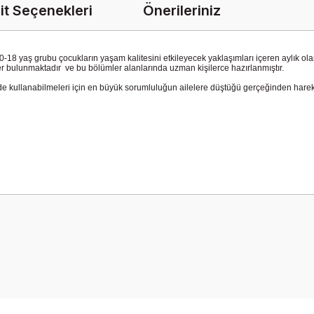
it Seçenekleri
Önerileriniz
18 yaş grubu çocukların yaşam kalitesini etkileyecek yaklaşımları içeren aylık olarak
ümler bulunmaktadır ve bu bölümler alanlarında uzman kişilerce hazırlanmıştır.
 kullanabilmeleri için en büyük sorumluluğun ailelere düştüğü gerçeğinden hareke
onularda yetersiz gördüğünüz noktaları öneri formunu kullanarak tarafımız
Bu ürüne ilk yorumu siz yapın!
Yorum Yaz