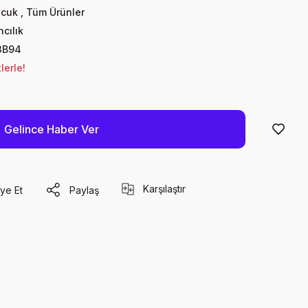
ocuk
,
Tüm Ürünler
cılık
3B94
lerle!
Gelince Haber Ver
Karşılaştır
ye Et
Paylaş