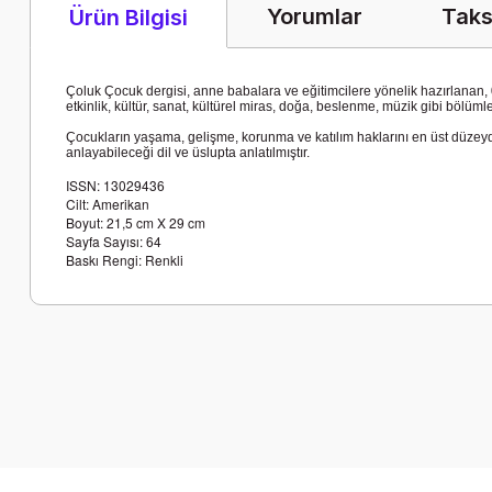
Yorumlar
Taks
Ürün Bilgisi
Çoluk Çocuk dergisi, anne babalara ve eğitimcilere yönelik hazırlanan, 0-
etkinlik, kültür, sanat, kültürel miras, doğa, beslenme, müzik gibi böl
Çocukların yaşama, gelişme, korunma ve katılım haklarını en üst düzeyde
anlayabileceği dil ve üslupta anlatılmıştır.
ISSN: 13029436
Cilt: Amerikan
Boyut: 21,5 cm X 29 cm
Sayfa Sayısı: 64
Baskı Rengi: Renkli
Bu ürünün fiyat bilgisi, resim, ürün açıklamalarında ve diğer k
Görüş ve önerileriniz için teşekkür ederiz.
Ürün resmi kalitesiz, bozuk veya görüntülenemiyor.
Ürün açıklamasında eksik bilgiler bulunuyor.
Ürün bilgilerinde hatalar bulunuyor.