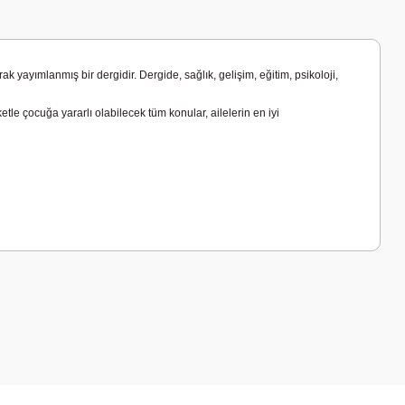
 yayımlanmış bir dergidir. Dergide, sağlık, gelişim, eğitim, psikoloji,
tle çocuğa yararlı olabilecek tüm konular, ailelerin en iyi
a iletebilirsiniz.