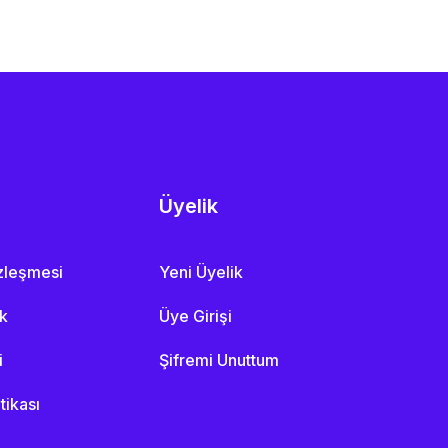
Üyelik
özleşmesi
Yeni Üyelik
ik
Üye Girişi
i
Şifremi Unuttum
itikası