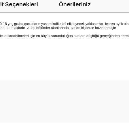
it Seçenekleri
Önerileriniz
18 yaş grubu çocukların yaşam kalitesini etkileyecek yaklaşımları içeren aylık olarak
ümler bulunmaktadır ve bu bölümler alanlarında uzman kişilerce hazırlanmıştır.
 kullanabilmeleri için en büyük sorumluluğun ailelere düştüğü gerçeğinden hareke
onularda yetersiz gördüğünüz noktaları öneri formunu kullanarak tarafımız
Bu ürüne ilk yorumu siz yapın!
Yorum Yaz