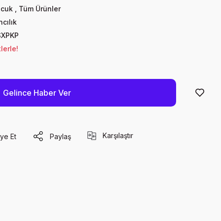
ocuk
,
Tüm Ürünler
cılık
XPKP
lerle!
Gelince Haber Ver
Karşılaştır
ye Et
Paylaş