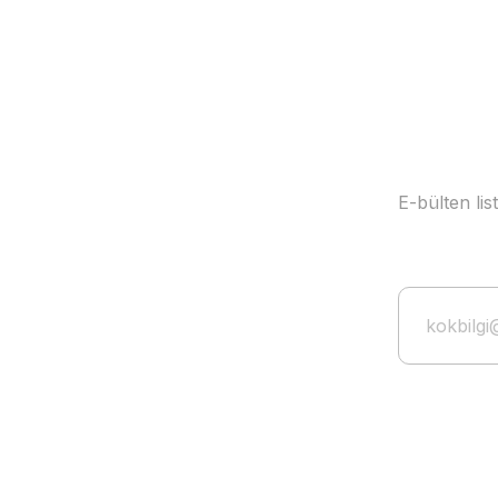
Ürün fiyatı diğer sitelerden daha pahalı.
Bu ürüne benzer farklı alternatifler olmalı.
E-bülten li