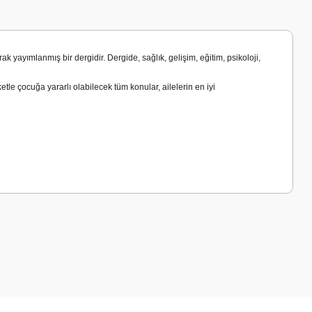
 yayımlanmış bir dergidir. Dergide, sağlık, gelişim, eğitim, psikoloji,
tle çocuğa yararlı olabilecek tüm konular, ailelerin en iyi
a iletebilirsiniz.