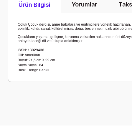
Yorumlar
Taks
Ürün Bilgisi
Çoluk Çocuk dergisi, anne babalara ve eğitimcilere yönelik hazırlanan, 0-
etkinlik, kültür, sanat, kültürel miras, doğa, beslenme, müzik gibi böl
Çocukların yaşama, gelişme, korunma ve katılım haklarını en üst düzeyde
anlayabileceği dil ve üslupta anlatılmıştır.
ISSN: 13029436
Cilt: Amerikan
Boyut: 21,5 cm X 29 cm
Sayfa Sayısı: 64
Baskı Rengi: Renkli
Bu ürünün fiyat bilgisi, resim, ürün açıklamalarında ve diğer k
Görüş ve önerileriniz için teşekkür ederiz.
Ürün resmi kalitesiz, bozuk veya görüntülenemiyor.
Ürün açıklamasında eksik bilgiler bulunuyor.
Ürün bilgilerinde hatalar bulunuyor.