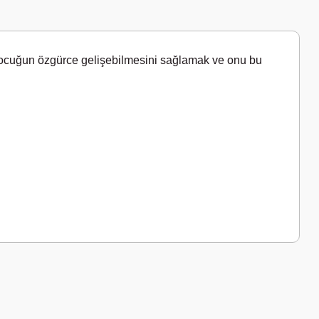
ocuğun özgürce gelişebilme
sini sağlamak ve onu bu
a iletebilirsiniz.