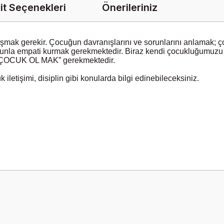
it Seçenekleri
Önerileriniz
aşmak gerekir. Çocuğun davranışlarını ve
sorunlarını anlamak; ç
nunla empati
kurmak gerekmektedir. Biraz kendi çocukluğumuzu
”ÇOCUK OL MAK” gerekmektedir.
iletişimi, disiplin gibi konularda bilgi edinebileceksiniz.
onularda yetersiz gördüğünüz noktaları öneri formunu kullanarak tarafımız
Bu ürüne ilk yorumu siz yapın!