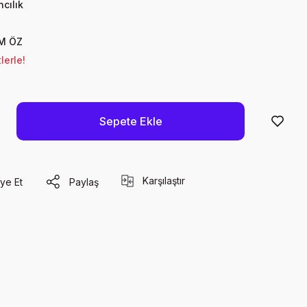
cılık
İM ÖZ
lerle!
Sepete Ekle
Karşılaştır
ye Et
Paylaş