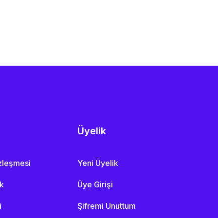
Üyelik
özleşmesi
Yeni Üyelik
ik
Üye Girişi
i
Şifremi Unuttum