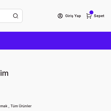
Giriş Yap
Sepet
şim
lmak
,
Tüm Ürünler