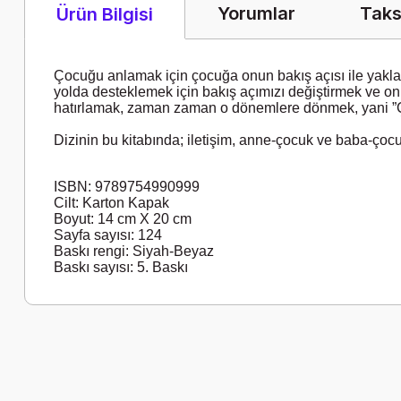
Yorumlar
Taks
Ürün Bilgisi
Çocuğu anlamak için çocuğa onun bakış açısı
ile yakl
yolda desteklemek
için bakış açımızı değiştirmek ve o
hatırlamak, zaman zaman o dönemlere dönmek,
yani 
Dizinin bu kitabında; iletişim, anne-çocuk ve baba-çocuk 
ISBN: 9789754990999
Cilt: Karton Kapak
Boyut: 14 cm X 20 cm
Sayfa sayısı: 124
Baskı rengi: Siyah-Beyaz
Baskı sayısı: 5. Baskı
Bu ürünün fiyat bilgisi, resim, ürün açıklamalarında ve diğer k
Görüş ve önerileriniz için teşekkür ederiz.