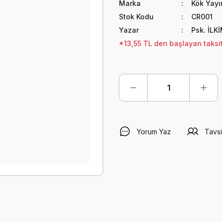
Marka
Kök Yayın
Stok Kodu
CR001
Yazar
Psk. İLK
*13,55 TL den başlayan taksit
Yorum Yaz
Tavsi