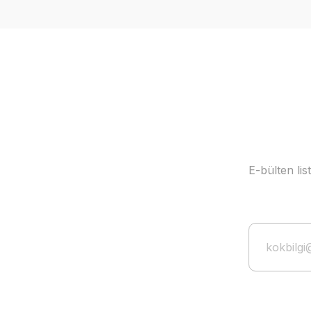
Ürün resmi kalitesiz, bozuk veya görüntülenemiyor.
Ürün açıklamasında eksik bilgiler bulunuyor.
Ürün bilgilerinde hatalar bulunuyor.
Ürün fiyatı diğer sitelerden daha pahalı.
Bu ürüne benzer farklı alternatifler olmalı.
E-bülten li