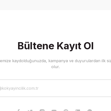
Yorum Yaz
Bültene Kayıt Ol
stemize kaydolduğunuzda, kampanya ve duyurulardan ilk siz
Gönder
olur.