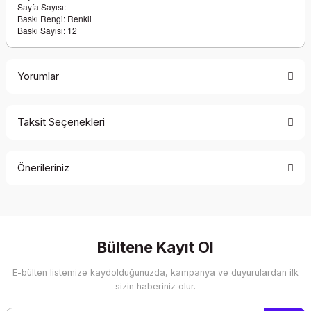
Sayfa Sayısı:
Baskı Rengi: Renkli
Baskı Sayısı: 12
Yorumlar
Taksit Seçenekleri
Bu ürüne ilk yorumu siz yapın!
Önerileriniz
Yorum Yaz
Bu ürünün fiyat bilgisi, resim, ürün açıklamalarında ve diğer
konularda yetersiz gördüğünüz noktaları öneri formunu
kullanarak tarafımıza iletebilirsiniz.
Görüş ve önerileriniz için teşekkür ederiz.
Bültene Kayıt Ol
E-bülten listemize kaydolduğunuzda, kampanya ve duyurulardan ilk
Ürün resmi kalitesiz, bozuk veya görüntülenemiyor.
sizin haberiniz olur.
Ürün açıklamasında eksik bilgiler bulunuyor.