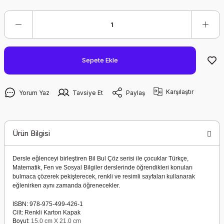
Sepete Ekle
Karşılaştır
Yorum Yaz
Tavsiye Et
Paylaş
Ürün Bilgisi
Dersle eğlenceyi birleştiren Bil Bul Çöz serisi ile çocuklar Türkçe,
Matematik, Fen ve Sosyal Bilgiler derslerinde öğrendikleri konuları
bulmaca çözerek pekişterecek, renkli ve resimli sayfaları kullanarak
eğlenirken aynı zamanda öğrenecekler.
ISBN:
978-975-499-426-1
Cilt:
Renkli Karton Kapak
Boyut:
15.0 cm X 21.0 cm