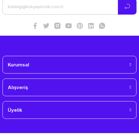
Ürün bilgilerinde hatalar bulunuyor.
Ürün fiyatı diğer sitelerden daha pahalı.
Bu ürüne benzer farklı alternatifler olmalı.
Gönder
Kurumsal
Alışveriş
Üyelik