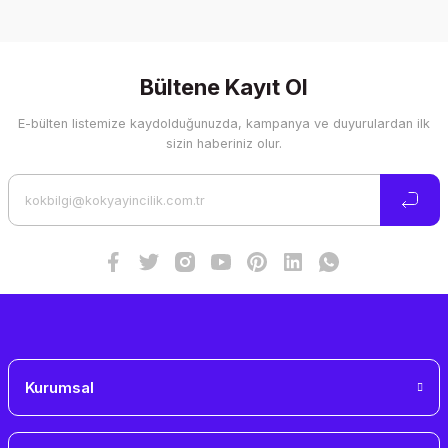
Bu ürünün fiyat bilgisi, resim, ürün açıklamalarında ve diğer
konularda yetersiz gördüğünüz noktaları öneri formunu
kullanarak tarafımıza iletebilirsiniz.
Görüş ve önerileriniz için teşekkür ederiz.
Bültene Kayıt Ol
E-bülten listemize kaydolduğunuzda, kampanya ve duyurulardan ilk
Ürün resmi kalitesiz, bozuk veya görüntülenemiyor.
sizin haberiniz olur.
Ürün açıklamasında eksik bilgiler bulunuyor.
Ürün bilgilerinde hatalar bulunuyor.
Ürün fiyatı diğer sitelerden daha pahalı.
Bu ürüne benzer farklı alternatifler olmalı.
Gönder
Kurumsal