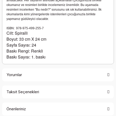
anlatacaktır. Her sayfanın altındaki açıklamaları çocuğunuzla birlikte
okumanız ve resimleri birlikte incelemeniz önemlidir. Bu aşamada
resimleri incelerken "Bu nedir?" sorusunu sık sık kullanabilirsiniz. İlk
okumalarda kimi yönergelerde istenilenleri çocuğunuzla birlikte
yapmanız güdüleyici olacaktır.
ISBN:
978-975-499-255-7
Cilt: Spiralli
Boyut: 33 cm X 24 cm
Sayfa Sayısı: 24
Baskı Rengi: Renkli
Baskı Sayısı: 1. baskı
Yorumlar
Taksit Seçenekleri
Bu ürüne ilk yorumu siz yapın!
Önerileriniz
Yorum Yaz