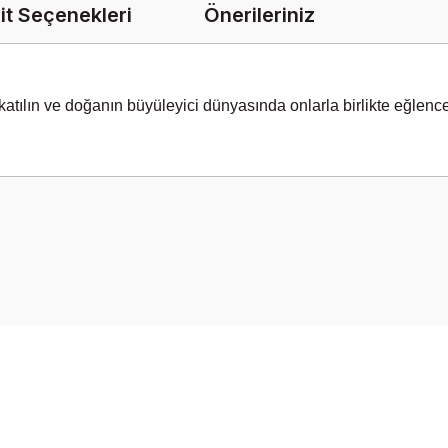
it Seçenekleri
Önerileriniz
 katılın ve doğanın büyüleyici dünyasında onlarla birlikte eğlence
onularda yetersiz gördüğünüz noktaları öneri formunu kullanarak tarafımız
Bu ürüne ilk yorumu siz yapın!
Yorum Yaz