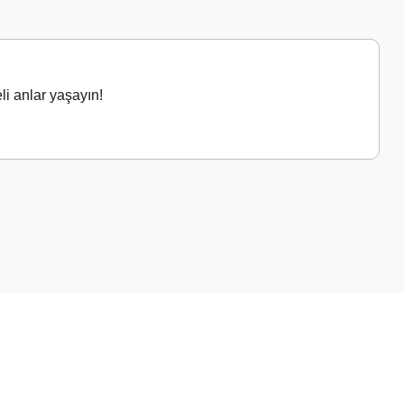
li anlar yaşayın!
a iletebilirsiniz.