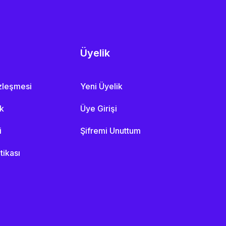
Üyelik
özleşmesi
Yeni Üyelik
ik
Üye Girişi
i
Şifremi Unuttum
itikası