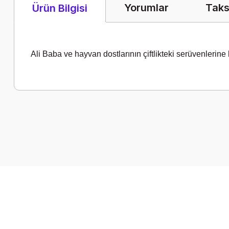
Yorumlar
Taks
Ürün Bilgisi
Ali Baba ve hayvan dostlarının çiftlikteki serüvenlerine
Bu ürünün fiyat bilgisi, resim, ürün açıklamalarında ve diğer k
Görüş ve önerileriniz için teşekkür ederiz.
Ürün resmi kalitesiz, bozuk veya görüntülenemiyor.
Ürün açıklamasında eksik bilgiler bulunuyor.
Ürün bilgilerinde hatalar bulunuyor.
Ürün fiyatı diğer sitelerden daha pahalı.
Bu ürüne benzer farklı alternatifler olmalı.